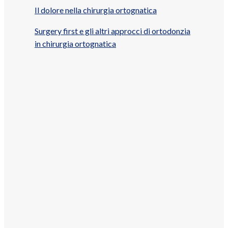
Il dolore nella chirurgia ortognatica
Surgery first e gli altri approcci di ortodonzia
in chirurgia ortognatica