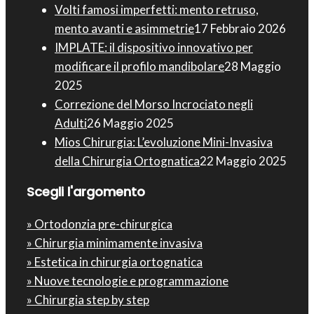
Volti famosi imperfetti: mento retruso,
mento avanti e asimmetrie
17 Febbraio 2026
IMPLATE: il dispositivo innovativo per
modificare il profilo mandibolare
28 Maggio
2025
Correzione del Morso Incrociato negli
Adulti
26 Maggio 2025
Mios Chirurgia : L’evoluzione Mini-Invasiva
della Chirurgia Ortognatica
22 Maggio 2025
Scegli l'argomento
» Ortodonzia pre-chirurgica
» Chirurgia minimamente invasiva
» Estetica in chirurgia ortognatica
» Nuove tecnologie e programmazione
» Chirurgia step by step