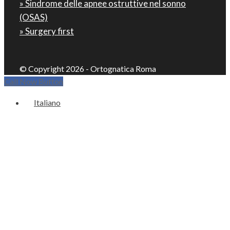
» Sindrome delle apnee ostruttive nel sonno
(OSAS)
» Surgery first
© Copyright 2026 - Ortognatica Roma
Call Now Button
Italiano