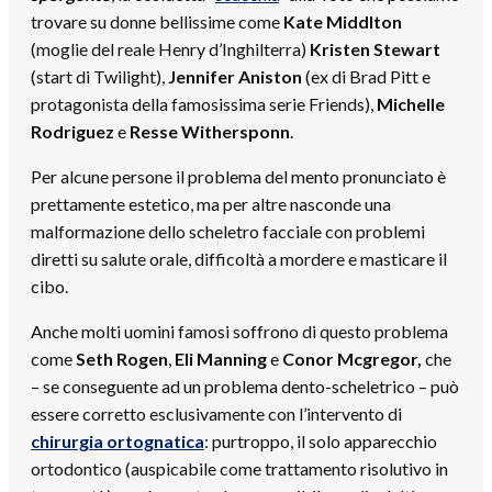
trovare su donne bellissime come
Kate Middlton
(moglie del reale Henry d’Inghilterra)
Kristen Stewart
(start di Twilight),
Jennifer Aniston
(ex di Brad Pitt e
protagonista della famosissima serie Friends),
Michelle
Rodriguez
e
Resse Withersponn
.
Per alcune persone il problema del mento pronunciato è
prettamente estetico, ma per altre nasconde una
malformazione dello scheletro facciale con problemi
diretti su salute orale, difficoltà a mordere e masticare il
cibo.
Anche molti uomini famosi soffrono di questo problema
come
Seth Rogen
,
Eli Manning
e
Conor Mcgregor,
che
– se conseguente ad un problema dento-scheletrico – può
essere corretto esclusivamente con l’intervento di
chirurgia ortognatica
: purtroppo, il solo apparecchio
ortodontico (auspicabile come trattamento risolutivo in