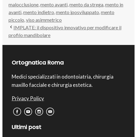
malocclusione
,
mento avanti
,
mento da strega
,
mento in
avanti
,
mento indietro
,
mento iposviluppato
,
mento
piccolo
,
viso asimmetrico
IMPLATE: il dispositivo innovativo per modificare il
profilo mandibolare
Ortognatica Roma
Medici specializzati in odontoiatria, chirurgia
maxillo facciale e chirurgia estetica.
Privacy Policy
Ultimi post