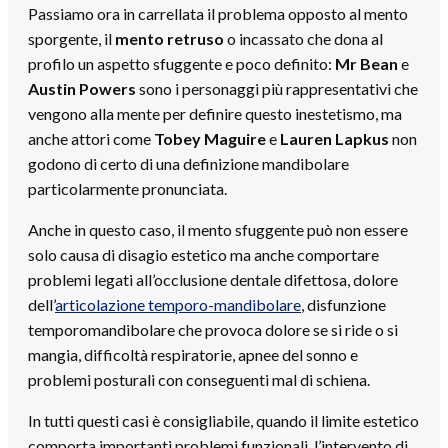
Passiamo ora in carrellata il problema opposto al mento
sporgente, il
mento retruso
o incassato che dona al
profilo un aspetto sfuggente e poco definito:
Mr Bean
e
Austin Powers
sono i personaggi più rappresentativi che
vengono alla mente per definire questo inestetismo, ma
anche attori come
Tobey Maguire
e
Lauren Lapkus
non
godono di certo di una definizione mandibolare
particolarmente pronunciata.
Anche in questo caso, il mento sfuggente può non essere
solo causa di disagio estetico ma anche comportare
problemi legati all’occlusione dentale difettosa, dolore
dell’
articolazione temporo-mandibolare
, disfunzione
temporomandibolare che provoca dolore se si ride o si
mangia, difficoltà respiratorie, apnee del sonno e
problemi posturali con conseguenti mal di schiena.
In tutti questi casi è consigliabile, quando il limite estetico
comporta importanti problemi funzionali, l’intervento di