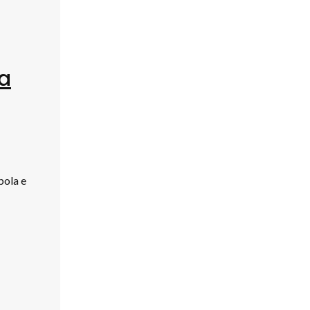
ra
bola e