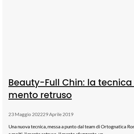
Beauty-Full Chin: la tecnica
mento retruso
23 Maggio 2022
29 Aprile 2019
Una nuova tecnica, messa a punto dal team di Ortognatica Rom
a molti, il mento retruso. Il mento sfuggente, un …