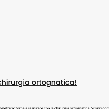
hirurgia ortognatica!
letrica: torna a respirare con la chirurgia ortognatica. Scopri c