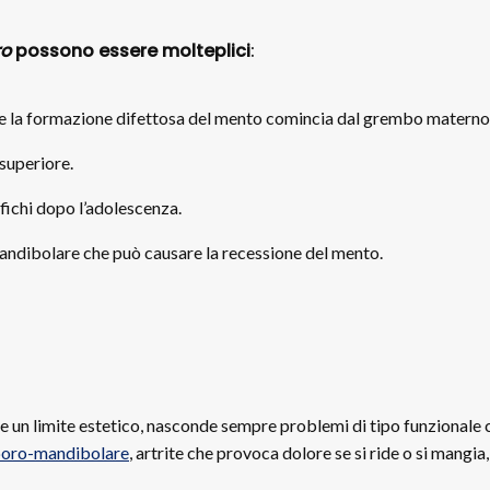
ro
possono essere molteplici
:
e che la formazione difettosa del mento comincia dal grembo materno
 superiore.
ifichi dopo l’adolescenza.
mandibolare che può causare la recessione del mento.
e un limite estetico, nasconde sempre problemi di tipo funzionale c
poro-mandibolare
, artrite che provoca dolore se si ride o si mangi