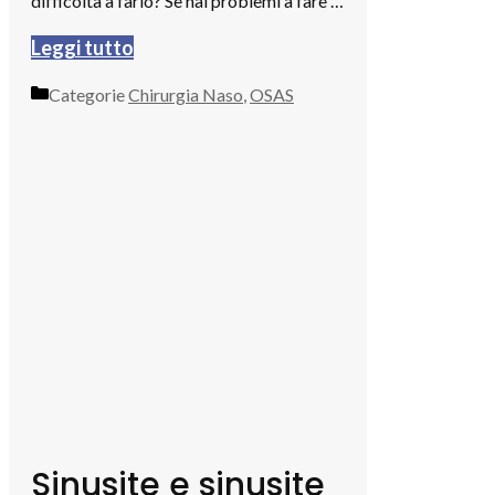
difficoltà a farlo? Se hai problemi a fare …
Leggi tutto
Categorie
Chirurgia Naso
,
OSAS
Sinusite e sinusite