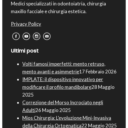
Medici specializzati in odontoiatria, chirurgia
maxillo facciale e chirurgia estetica.
Privacy Policy
Ultimi post
Volti famosi imperfetti: mento retruso,
mento avanti e asimmetrie
17 Febbraio 2026
IMPLATE: il dispositivo innovativo per
modificare il profilo mandibolare
28 Maggio
2025
Correzione del Morso Incrociato negli
Adulti
26 Maggio 2025
Mios Chirurgia : L’evoluzione Mini-Invasiva
della Chirurgia Ortognatica
22 Maggio 2025