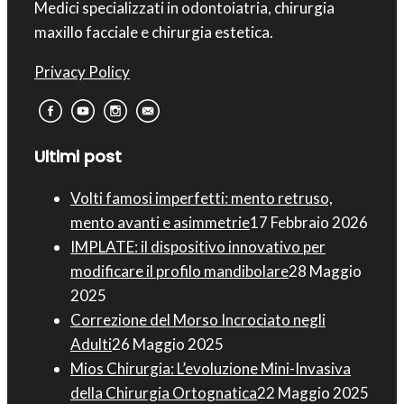
Medici specializzati in odontoiatria, chirurgia
maxillo facciale e chirurgia estetica.
Privacy Policy
Ultimi post
Volti famosi imperfetti: mento retruso,
mento avanti e asimmetrie
17 Febbraio 2026
IMPLATE: il dispositivo innovativo per
modificare il profilo mandibolare
28 Maggio
2025
Correzione del Morso Incrociato negli
Adulti
26 Maggio 2025
Mios Chirurgia : L’evoluzione Mini-Invasiva
della Chirurgia Ortognatica
22 Maggio 2025