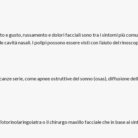
to e gusto, russamento e dolori facciali sono tra i sintomi più comun
e cavità nasali. I polipi possono essere visti con l’aiuto del rinosc
icanze serie, come apnee ostruttive del sonno (osas), diffusione dell
 l’otorinolaringoiatra o il chirurgo maxillo facciale che in base ai si