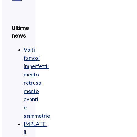
Ultime
news
Volti
famosi
imperfetti:
mento
retruso,
mento
avanti
e
asimmetrie
IMPLATE:
il