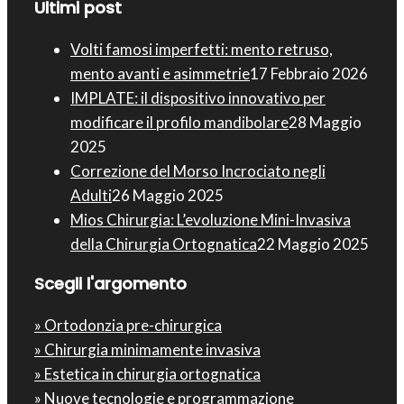
Ultimi post
Volti famosi imperfetti: mento retruso,
mento avanti e asimmetrie
17 Febbraio 2026
IMPLATE: il dispositivo innovativo per
modificare il profilo mandibolare
28 Maggio
2025
Correzione del Morso Incrociato negli
Adulti
26 Maggio 2025
Mios Chirurgia : L’evoluzione Mini-Invasiva
della Chirurgia Ortognatica
22 Maggio 2025
Scegli l'argomento
» Ortodonzia pre-chirurgica
» Chirurgia minimamente invasiva
» Estetica in chirurgia ortognatica
» Nuove tecnologie e programmazione