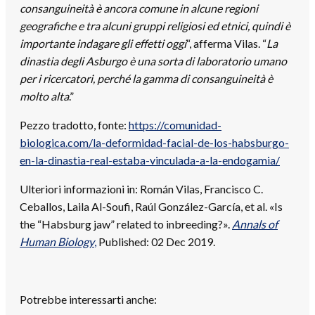
consanguineità è ancora comune in alcune regioni
geografiche e tra alcuni gruppi religiosi ed etnici, quindi è
importante indagare gli effetti oggi
“, afferma Vilas. “
La
dinastia degli Asburgo è una sorta di laboratorio umano
per i ricercatori, perché la gamma di consanguineità è
molto alta
.”
Pezzo tradotto, fonte:
https://comunidad-
biologica.com/la-deformidad-facial-de-los-habsburgo-
en-la-dinastia-real-estaba-vinculada-a-la-endogamia/
Ulteriori informazioni in: Román Vilas, Francisco C.
Ceballos, Laila Al-Soufi, Raúl González-García, et al. «Is
the “Habsburg jaw” related to inbreeding?».
Annals of
Human Biology
,
Published: 02 Dec 2019.
Potrebbe interessarti anche: