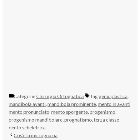
Categorie
Chirurgia Ortognatica
Tag
genioplastica
,
mandibola avanti
,
mandibola prominente
,
mento in avanti
,
mento pronunciato
,
mento sporgente
,
progenismo
,
progenismo mandibolare
,
prognatismo
,
terza classe
dento scheletrica
Cos’è la micrognazia