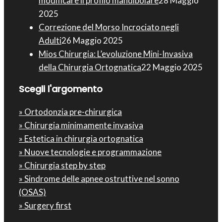
modificare il profilo mandibolare
28 Maggio
2025
Correzione del Morso Incrociato negli
Adulti
26 Maggio 2025
Mios Chirurgia : L’evoluzione Mini-Invasiva
della Chirurgia Ortognatica
22 Maggio 2025
Scegli l'argomento
» Ortodonzia pre-chirurgica
» Chirurgia minimamente invasiva
» Estetica in chirurgia ortognatica
» Nuove tecnologie e programmazione
» Chirurgia step by step
» Sindrome delle apnee ostruttive nel sonno
(OSAS)
» Surgery first