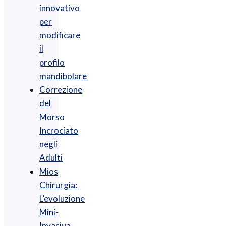
innovativo
per
modificare
il
profilo
mandibolare
Correzione
del
Morso
Incrociato
negli
Adulti
Mios
Chirurgia :
L’evoluzione
Mini-
Invasiva