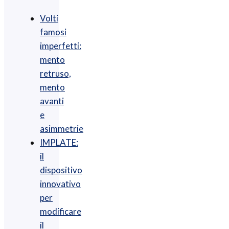
Volti
famosi
imperfetti:
mento
retruso,
mento
avanti
e
asimmetrie
IMPLATE:
il
dispositivo
innovativo
per
modificare
il