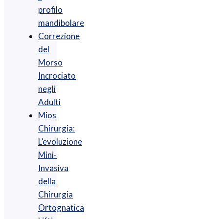
profilo
mandibolare
Correzione
del
Morso
Incrociato
negli
Adulti
Mios
Chirurgia :
L’evoluzione
Mini-
Invasiva
della
Chirurgia
Ortognatica