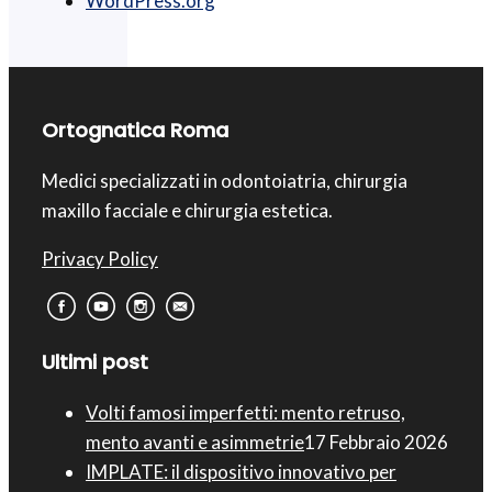
WordPress.org
Ortognatica Roma
Medici specializzati in odontoiatria, chirurgia
maxillo facciale e chirurgia estetica.
Privacy Policy
Ultimi post
Volti famosi imperfetti: mento retruso,
mento avanti e asimmetrie
17 Febbraio 2026
IMPLATE: il dispositivo innovativo per