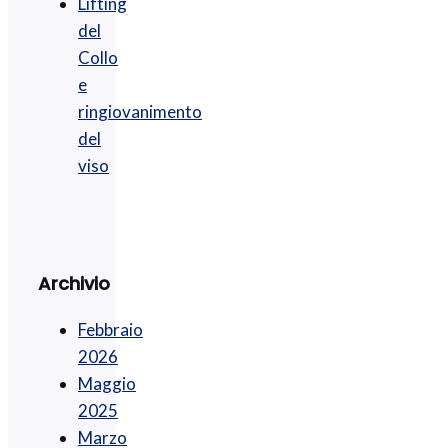
Lifting
del
Collo
e
ringiovanimento
del
viso
Archivio
Febbraio
2026
Maggio
2025
Marzo