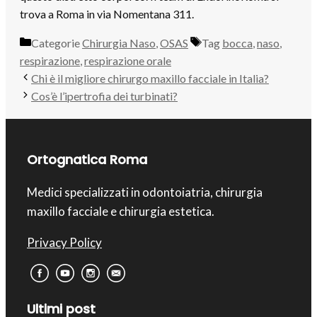
trova a Roma in via Nomentana 311.
Categorie
Chirurgia Naso
,
OSAS
Tag
bocca
,
naso
,
respirazione
,
respirazione orale
Chi è il migliore chirurgo maxillo facciale in Italia?
Cos’è l’ipertrofia dei turbinati?
Ortognatica Roma
Medici specializzati in odontoiatria, chirurgia
maxillo facciale e chirurgia estetica.
Privacy Policy
Ultimi post