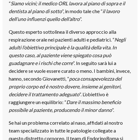
“
Siamo vicini; il medico ORL lavora al piano di sopra e il
dentista al piano di sotto
”, in modo tale che “
il lavoro
dell’uno influenzi quello dell’altro
”.
Questo esperto sottolinea il diverso approccio alla
respirazione orale nei pazienti adulti e pediatrici. “
Negli
adulti l’obiettivo principale è la qualità della vita. In
questo caso, al paziente viene spiegato cosa può
guadagnare e i rischi che corre
”. In seguito sarà lui a
decidere se vuole essere curato o meno. I bambini, invece,
hanno, secondo Giovanetti, “
poca consapevolezza del
proprio corpo ed è nostro dovere, insieme ai genitori,
decidere il trattamento adeguato
“. L’obiettivo è
raggiungere un equilibrio: “
Dare il massimo beneficio
possibile al paziente, producendo il minor danno
”.
Se hai un problema correlato al naso, affidati al nostro
team specializzato in tutte le patologie collegate a
questo distretto corporeo. Il team di EndorinoRoma si