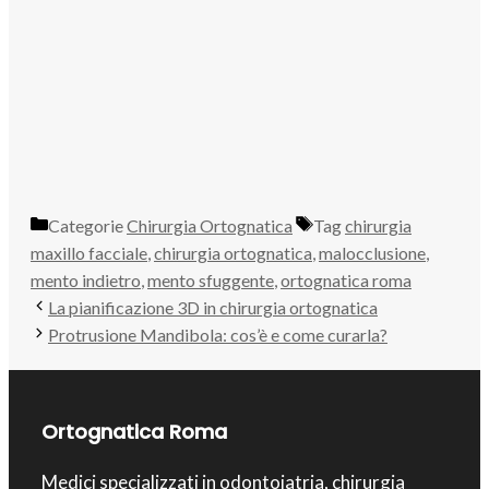
Categorie
Chirurgia Ortognatica
Tag
chirurgia
maxillo facciale
,
chirurgia ortognatica
,
malocclusione
,
mento indietro
,
mento sfuggente
,
ortognatica roma
La pianificazione 3D in chirurgia ortognatica
Protrusione Mandibola: cos’è e come curarla?
Ortognatica Roma
Medici specializzati in odontoiatria, chirurgia