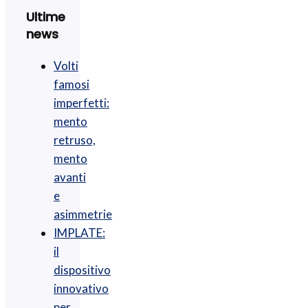
Ultime
news
Volti
famosi
imperfetti:
mento
retruso,
mento
avanti
e
asimmetrie
IMPLATE:
il
dispositivo
innovativo
per