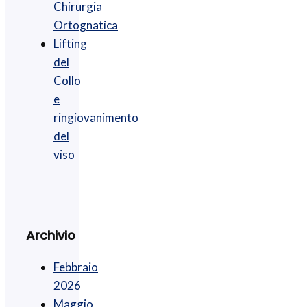
Chirurgia
Ortognatica
Lifting
del
Collo
e
ringiovanimento
del
viso
Archivio
Febbraio
2026
Maggio