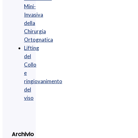
Mini-
Invasiva
della
Chirurgia
Ortognatica
Lifting
del
Collo
e
ringiovanimento
del
viso
Archivio