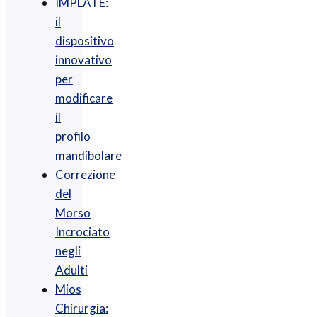
IMPLATE:
il
dispositivo
innovativo
per
modificare
il
profilo
mandibolare
Correzione
del
Morso
Incrociato
negli
Adulti
Mios
Chirurgia :