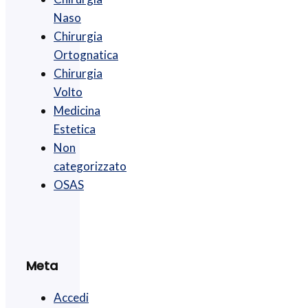
Naso
Chirurgia
Ortognatica
Chirurgia
Volto
Medicina
Estetica
Non
categorizzato
OSAS
Meta
Accedi