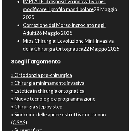
IMPLATE: il dispositivo innovativo per
modificare il profilo mandibolare
28 Maggio
2025
Correzione del Morso Incrociato negli
Adulti
26 Maggio 2025
Mios Chirurgia : L’evoluzione Mini-Invasiva
della Chirurgia Ortognatica
22 Maggio 2025
Scegli l'argomento
» Ortodonzia pre-chirurgica
» Chirurgia minimamente invasiva
» Estetica in chirurgia ortognatica
» Nuove tecnologie e programmazione
» Chirurgia step by step
» Sindrome delle apnee ostruttive nel sonno
(OSAS)
» Surgery first