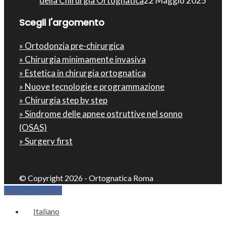
della Chirurgia Ortognatica
22 Maggio 2025
Scegli l'argomento
» Ortodonzia pre-chirurgica
» Chirurgia minimamente invasiva
» Estetica in chirurgia ortognatica
» Nuove tecnologie e programmazione
» Chirurgia step by step
» Sindrome delle apnee ostruttive nel sonno
(OSAS)
» Surgery first
© Copyright 2026 - Ortognatica Roma
Call Now Button
Italiano