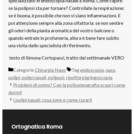
specializzato in endoscopia nasale a Roma. Come capire
se la poliposi sta per tornare? Controllate la respirazione:
se è buona, è possibile che non vi siano infiammazioni. E
poi attenzione sempre alla zona olfattoria: se non sentire
gli odori della pianta aromatica del vostro balcone o
quando entrate in profumeria, allora è bene fare subito
una visita dallo specialista di riferimento.
testo
di Simona Cortopassi, tratto dal settimanale VERO
Categorie
Chirurgia Naso
Tag
endoscopia
,
naso
,
polipi
,
polipi nasali
,
poliposi
,
rinofibrolaringoscopia
Problemi di sonno? Con la polisonnografia scopri come
dormi!
I polipi nasali: cosa sono e come curarli
Ortognatica Roma