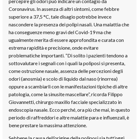
percepire gli odori può indicare un contagio da
Coronavirus. In assenza di altri sintomi, come febbre
superiore a 37,5 °C, tale disagio potrebbe invece
nascondere la presenza dei polipi nasali. Una malattia che
ha conseguenze meno gravi del Covid-19 ma che
ugualmente merita di essere approfondita e curata con
estrema rapidità e precisione, onde evitare
problematiche importanti. “Di solito i pazienti tendono a
sottovalutare i segnali con i quali la poliposi si presenta,
come ostruzione nasale, assenza delle percezioni degli
odori (anosmia) e scolo di liquido dal naso (rinorrea)
oppure a scambiarli con le manifestazioni tipiche di altre
patologia, come la sinusite mascellare”, ricorda Filippo
Giovannetti, chirurgo maxillo facciale specializzato in
endoscopia nasale. Ecco perché, ora più che mai, in questo
periodo di raffreddori e altre malattie para e influenzali, è
bene prestare la massima attenzione.
Sebbene la causa dell’origine della poliposi sia tutt’oggi