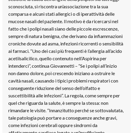
sconosciuta, si riscontra un’associazione tra la sua
comparsa e alcuni stati allergici o di iperattività delle
mucose nasali del paziente. Il motivo è da ricercarsi nel
fatto che i polipi nasali siano delle piccole escrescenze,
sempre di natura benigna, che derivano da infiammazioni
croniche dovute ad asma, infezioni ricorrenti o sensibilità
ai farmaci. “Uno dei casi più frequenti è l’allergia all’acido
acetilsalicilico, quello contenuto nell’Aspirina per
intenderci”, continua Giovannetti – “Se i polipi all’inizio
non danno dolore, poi crescendo iniziano a ostruire le
cavità nasali, causando i tipici problemi respiratori con
conseguente riduzione del senso dell’olfatto e
suscettibilità alle infezioni”. La regola, come sempre per
quel che riguarda la salute, è sempre la stessa: non
rimandare le visite. “Innanzitutto perché se sottovalutata,
tale patologia può portare a conseguenze anche gravi,
come infezioni cerebrali oppure sindromi da
affaticamento cardiaco legate a un’insufficiente