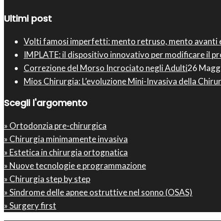
Ultimi post
Volti famosi imperfetti: mento retruso, mento avanti
IMPLATE: il dispositivo innovativo per modificare il p
Correzione del Morso Incrociato negli Adulti
26 Magg
Mios Chirurgia : L’evoluzione Mini-Invasiva della Chir
Scegli l'argomento
» Ortodonzia pre-chirurgica
» Chirurgia minimamente invasiva
» Estetica in chirurgia ortognatica
» Nuove tecnologie e programmazione
» Chirurgia step by step
» Sindrome delle apnee ostruttive nel sonno (OSAS)
» Surgery first