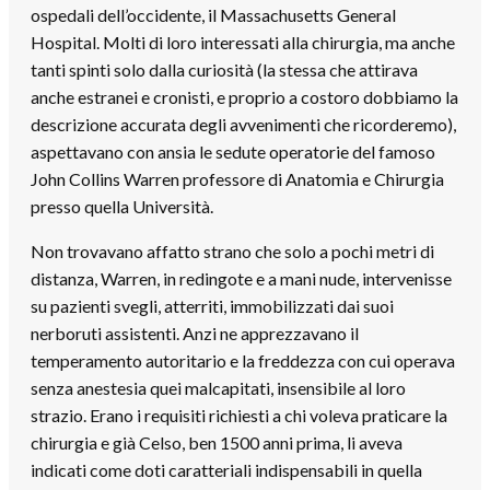
ospedali dell’occidente, il Massachusetts General
Hospital. Molti di loro interessati alla chirurgia, ma anche
tanti spinti solo dalla curiosità (la stessa che attirava
anche estranei e cronisti, e proprio a costoro dobbiamo la
descrizione accurata degli avvenimenti che ricorderemo),
aspettavano con ansia le sedute operatorie del famoso
John Collins Warren professore di Anatomia e Chirurgia
presso quella Università.
Non trovavano affatto strano che solo a pochi metri di
distanza, Warren, in redingote e a mani nude, intervenisse
su pazienti svegli, atterriti, immobilizzati dai suoi
nerboruti assistenti. Anzi ne apprezzavano il
temperamento autoritario e la freddezza con cui operava
senza anestesia quei malcapitati, insensibile al loro
strazio. Erano i requisiti richiesti a chi voleva praticare la
chirurgia e già Celso, ben 1500 anni prima, li aveva
indicati come doti caratteriali indispensabili in quella