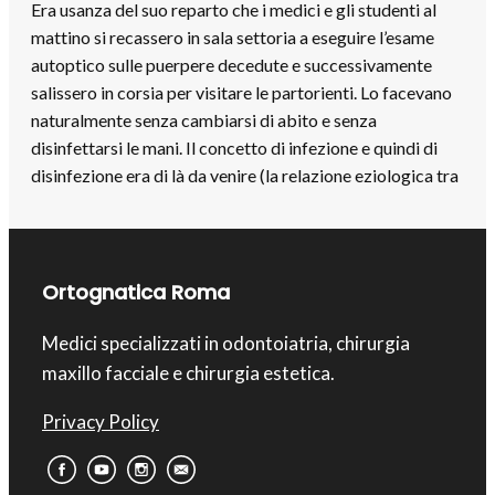
Era usanza del suo reparto che i medici e gli studenti al
mattino si recassero in sala settoria a eseguire l’esame
autoptico sulle puerpere decedute e successivamente
salissero in corsia per visitare le partorienti. Lo facevano
naturalmente senza cambiarsi di abito e senza
disinfettarsi le mani. Il concetto di infezione e quindi di
disinfezione era di là da venire (la relazione eziologica tra
Ortognatica Roma
Medici specializzati in odontoiatria, chirurgia
maxillo facciale e chirurgia estetica.
Privacy Policy